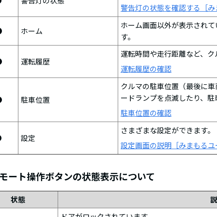
❻
警告灯の状態
警告灯の状態を確認する［み
ホーム画面以外が表示されて
❼
ホーム
す。
運転時間や走行距離など、ク
❽
運転履歴
運転履歴の確認
クルマの駐車位置（最後に車
ードランプを点滅したり、駐
❾
駐車位置
駐車位置の確認
さまざまな設定ができます。
➓
設定
設定画面の説明［みまもるユ
モート操作ボタンの状態表示について
状態
ドアがロックされています。