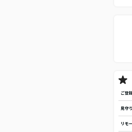
ご登
見守
リモ