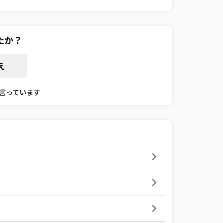
たか？
え
と言っています