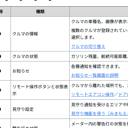
号
種類
クルマの車種名、画像が表示
複数のクルマが登録されてい
❶
クルマの情報
選択します。
クルマの切り替え
❷
クルマの状態
ガソリン残量、航続可能距離
各種通知を確認できます。
❸
お知らせ
お知らせ一覧画面の説明
クルマから離れた場所でも、
リモート操作ボタンと状態表
❹
示
リモートエアコン操作
／
ドア
見守り通知を受けるエリアや
❺
見守り設定
見守り機能を使う［みまもる
メーター内の警告灯の状態を